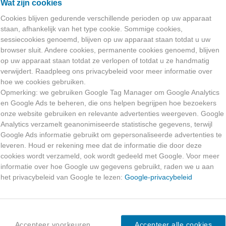
Wat zijn cookies
mixen van De Ba
workshops. Gezel
Cookies blijven gedurende verschillende perioden op uw apparaat
staan, afhankelijk van het type cookie. Sommige cookies,
geuren gegarand
sessiecookies genoemd, blijven op uw apparaat staan ​​totdat u uw
plezier van zelf
browser sluit. Andere cookies, permanente cookies genoemd, blijven
Lees meer
op uw apparaat staan ​​totdat ze verlopen of totdat u ze handmatig
verwijdert. Raadpleeg ons privacybeleid voor meer informatie over
hoe we cookies gebruiken.
Opmerking: we gebruiken Google Tag Manager om Google Analytics
en Google Ads te beheren, die ons helpen begrijpen hoe bezoekers
onze website gebruiken en relevante advertenties weergeven. Google
Analytics verzamelt geanonimiseerde statistische gegevens, terwijl
Google Ads informatie gebruikt om gepersonaliseerde advertenties te
leveren. Houd er rekening mee dat de informatie die door deze
cookies wordt verzameld, ook wordt gedeeld met Google. Voor meer
informatie over hoe Google uw gegevens gebruikt, raden we u aan
het privacybeleid van Google te lezen:
Google-privacybeleid
Accepteer voorkeuren
Accepteer alle cookies