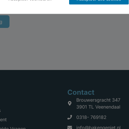
g
Contact
Brouwersgracht 347
3901 TL Veenendaal
s
0318- 769182
ent
info@bakengeniet.nl
elde Vragen