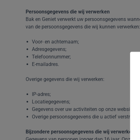
Persoonsgegevens die wij verwerken
Bak en Geniet verwerkt uw persoonsgegevens wanneer
van de persoonsgegevens die wij kunnen verwerken
Voor- en achternaam;
Adresgegevens;
Telefoonnummer;
E-mailadres.
Overige gegevens die wij verwerken:
IP-adres;
Locatiegegevens;
Gegevens over uw activiteiten op onze website;
Overige persoonsgegevens die u actief verstrekt i
Bijzondere persoonsgegevens die wij verwerken
Gegevens van personen jonger dan 16 jaar. Onze webs