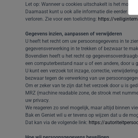
Let op: Wanneer u cookies uitschakelt is het mogeli
Daarnaast kunt u ook alle informatie die eerder is o
verloren. Zie voor een toelichting:
https://veiliginte
Gegevens inzien, aanpassen of verwijderen
U heeft het recht om uw persoonsgegevens in te zien
gegevensverwerking in te trekken of bezwaar te ma
Bovendien heeft u het recht op gegevensoverdraagba
een computerbestand naar u of een andere, door u g
U kunt een verzoek tot inzage, correctie, verwijde
bezwaar tegen de verwerking van uw persoonsgegeve
Om er zeker van te zijn dat het verzoek door u is ge
MRZ (machine readable zone, de strook met numme
uw privacy.
We reageren zo snel mogelijk, maar altijd binnen vi
Bak en Geniet wil u er tevens op wijzen dat u de mog
Dat kan via de volgende link:
https://autoriteitpers
Hoe wij persoonsgegevens beveiligen