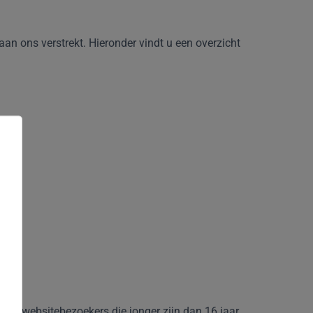
n ons verstrekt. Hieronder vindt u een overzicht
van websitebezoekers die jonger zijn dan 16 jaar.