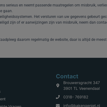
ns serieus en neemt passende maatregelen om misbruik, verli
te gaan.
iligheidssystemen. Het versturen van uw gegevens gebeurt geco
eiligd zijn of er aanwijzingen zijn van misbruik, neem dan conta
aadpleeg daarom regelmatig de website, daar is altijd de meest 
Contact
Brouwersgracht 347
3901 TL Veenendaal
s
0318- 769182
ent
info@bakengeniet.nl
elde Vragen