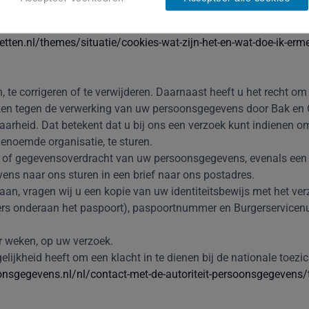
jk dat bepaalde content en functies niet weergegeven worden.
pgeslagen via de instellingen van uw browser verwijderen. Wanne
rnetten.nl/themes/situatie/cookies-wat-zijn-het-en-wat-doe-ik-erm
, te corrigeren of te verwijderen. Daarnaast heeft u het recht 
ken tegen de verwerking van uw persoonsgegevens door Bak en 
arheid. Dat betekent dat u bij ons een verzoek kunt indienen o
enoemde organisatie, te sturen.
ring of gegevensoverdracht van uw persoonsgegevens, evenals een
ns naar ons sturen in een brief naar ons postadres.
daan, vragen wij u een kopie van uw identiteitsbewijs met het v
rs onderaan het paspoort), paspoortnummer en Burgerservicen
er weken, op uw verzoek.
elijkheid heeft om een klacht in te dienen bij de nationale toez
oonsgegevens.nl/nl/contact-met-de-autoriteit-persoonsgegevens/