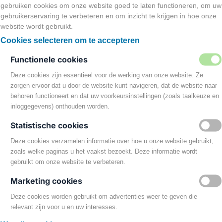
gebruiken cookies om onze website goed te laten functioneren, om uw
der dan 16 is. Wij raden ouders dan ook aan betrokken te zijn bi
gebruikerservaring te verbeteren en om inzicht te krijgen in hoe onze
worden zonder ouderlijke toestemming. Als u ervan overtuigd b
website wordt gebruikt.
derjarige, neem dan contact met ons op en wij verwijderen dez
Cookies selecteren om te accepteren
 de volgende doeleinden:
Functionele cookies
Deze cookies zijn essentieel voor de werking van onze website. Ze
g is om onze dienstverlening uit te kunnen voeren.
zorgen ervoor dat u door de website kunt navigeren, dat de website naar
ensten en producten.
behoren functioneert en dat uw voorkeursinstellingen (zoals taalkeuze en
yseren om daarmee de website te verbeteren en het aanbod van 
inloggegevens) onthouden worden.
Statistische cookies
n wij hier wettelijk toe verplicht zijn, zoals gegevens die wij 
Deze cookies verzamelen informatie over hoe u onze website gebruikt,
zoals welke paginas u het vaakst bezoekt. Deze informatie wordt
gebruikt om onze website te verbeteren.
utomatiseerde verwerkingen beslissingen over zaken die (aanzi
 computerprogramma’s of -systemen, zonder dat daar een mens 
Marketing cookies
Deze cookies worden gebruikt om advertenties weer te geven die
relevant zijn voor u en uw interesses.
ger dan strikt noodzakelijk is om de doelen te realiseren waar