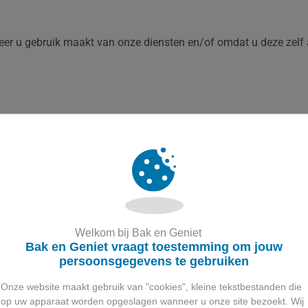
 u gebruik maakt van onze diensten en/of omdat u deze zelf aa
:
Welkom bij Bak en Geniet
Bak en Geniet vraagt toestemming om jouw
n correspondentie en telefonisch.
persoonsgegevens te gebruiken
Onze website maakt gebruik van "cookies", kleine tekstbestanden die
op uw apparaat worden opgeslagen wanneer u onze site bezoekt. Wij
ite en/of dienst heeft niet de intentie gegevens te verzamelen 