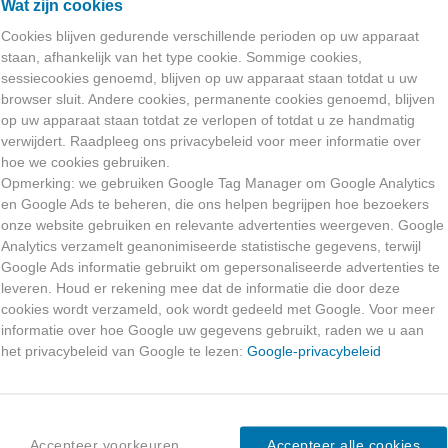
e laten verwijderen. Dit kan door uw verzoek per post naar Bak 
Wat zijn cookies
rtermijn van toepassing is, kunnen uw gegevens pas na de vastg
Cookies blijven gedurende verschillende perioden op uw apparaat
staan, afhankelijk van het type cookie. Sommige cookies,
sessiecookies genoemd, blijven op uw apparaat staan ​​totdat u uw
browser sluit. Andere cookies, permanente cookies genoemd, blijven
d met derden indien dit noodzakelijk is voor het uitvoeren van
op uw apparaat staan ​​totdat ze verlopen of totdat u ze handmatig
n toegang tot de gegevens die zij nodig hebben om hun opdracht 
verwijdert. Raadpleeg ons privacybeleid voor meer informatie over
komst om te zorgen voor eenzelfde niveau van beveiliging en ver
hoe we cookies gebruiken.
Opmerking: we gebruiken Google Tag Manager om Google Analytics
en Google Ads te beheren, die ons helpen begrijpen hoe bezoekers
uiken
onze website gebruiken en relevante advertenties weergeven. Google
ookies. Een cookie is een klein tekstbestand dat bij het eerste 
Analytics verzamelt geanonimiseerde statistische gegevens, terwijl
Google Ads informatie gebruikt om gepersonaliseerde advertenties te
 dat tekstbestand kan informatie worden gehaald.
leveren. Houd er rekening mee dat de informatie die door deze
unctionaliteit. Deze zorgen ervoor dat de website naar behoren 
cookies wordt verzameld, ook wordt gedeeld met Google. Voor meer
informatie over hoe Google uw gegevens gebruikt, raden we u aan
anoniem. Met informatie uit deze cookies kunnen we de website
het privacybeleid van Google te lezen:
Google-privacybeleid
optimaliseren.
 al geïnformeerd over deze cookies en toestemming gevraagd vo
rowser zo in te stellen dat deze geen cookies meer opslaat.
Accepteer voorkeuren
Accepteer alle cookies