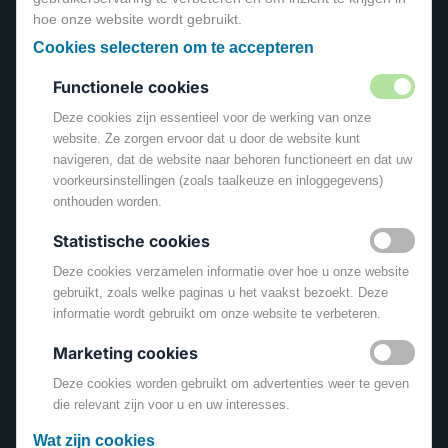
Links
hoe onze website wordt gebruikt.
Cookies selecteren om te accepteren
Home
Over ons
Functionele cookies
Assortiment
Deze cookies zijn essentieel voor de werking van onze
website. Ze zorgen ervoor dat u door de website kunt
Veelgestelde Vragen
navigeren, dat de website naar behoren functioneert en dat uw
Privacy verklaring
voorkeursinstellingen (zoals taalkeuze en inloggegevens)
onthouden worden.
Contact
Statistische cookies
Contact
Deze cookies verzamelen informatie over hoe u onze website
Brouwersgracht 347
gebruikt, zoals welke paginas u het vaakst bezoekt. Deze
informatie wordt gebruikt om onze website te verbeteren.
3901 TL Veenendaal
0318- 769182
Marketing cookies
Deze cookies worden gebruikt om advertenties weer te geven
info@bakengeniet.nl
die relevant zijn voor u en uw interesses.
Social Media:
Wat zijn cookies