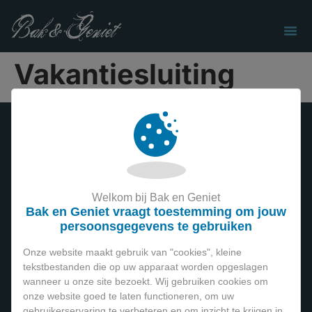
Vakantiesluiting
Welkom bij Bak en Geniet
Bak en Geniet is een gezellige bakwinkel in het
Bak en Geniet vraagt toestemming om jouw
centrum van Veenendaal. De lekkerste bakmixen voor
persoonsgegevens te gebruiken
brood en taart, maar ook voor cake en allerhande
Onze website maakt gebruik van "cookies", kleine
lekkers. Veel keus in decoratie voor taart en cupcakes,
tekstbestanden die op uw apparaat worden opgeslagen
kom kijken en genieten!
wanneer u onze site bezoekt. Wij gebruiken cookies om
onze website goed te laten functioneren, om uw
gebruikerservaring te verbeteren en om inzicht te krijgen in