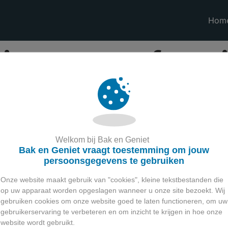
Hom
je aan een feestj
Welkom bij Bak en Geniet
Bak en Geniet vraagt toestemming om jouw
Contact
persoonsgegevens te gebruiken
Brouwersgracht 347
Onze website maakt gebruik van "cookies", kleine tekstbestanden die
3901 TL Veenendaal
op uw apparaat worden opgeslagen wanneer u onze site bezoekt. Wij
s
gebruiken cookies om onze website goed te laten functioneren, om uw
0318- 769182
ent
gebruikerservaring te verbeteren en om inzicht te krijgen in hoe onze
info@bakengeniet.nl
website wordt gebruikt.
elde Vragen